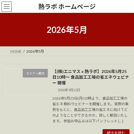
コ
ナ
熱ラボ ホームページ
ン
ビ
テ
ゲ
ン
ー
ツ
シ
2026年5月
へ
ョ
ス
ン
キ
に
ッ
移
HOME
2026年5月
プ
動
【(株)エニマス x 熱ラボ】2026年5月25
セミナー案内
日10時～ 食品加工工場の省エネウェビナ
ー 開催
2026年5月12日
2026年5月25日(月)10時より、食品加工工場の
省エネ 無料ウェビナーを開催します。 実際の事
例をもとに、食品加工工場の省エネに向けてど
のようなことができるのか、詳しく解説いたし
ます。 参加お申込みは以下パンフレット […]
続きを読む