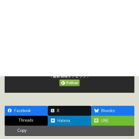
お申込みは以下フォームよりお願いします。
2月6日コンバーティングセミナーお申込みフォーム
フォームでの受信確認後2-3日で受付確認のメールが熱ラボ
（@nezz-lab.com）より届きます。
セミナー案内_20260206
ダウンロード
＼ 最新情報をチェック ／
Facebook
X
Bluesky
Threads
Hatena
LINE
Copy